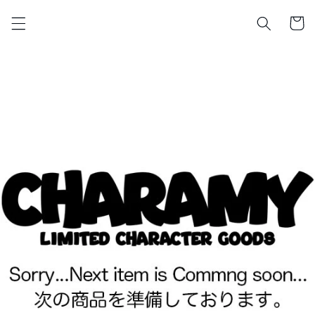
コンテ
カ
ンツに
ー
進む
ト